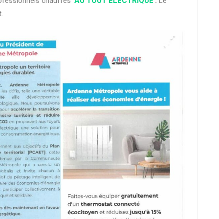
professionnels chauffés
AU TOUT ELECTRIQUE
.
Le
.