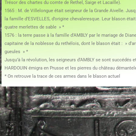
Trésor des chartes du comte de Rethel, Saige et Lacaille).
1565 : M. de Villelongue était seigneur de la Grande Aivelle. Jusq
la famille d’ESVELLES, d’origine chevaleresque. Leur blason éta
quatre merlettes de sable » *
1576 : la terre passe à la famille d’AMBLY par le mariage de Dian
capitaine de la noblesse du rethélois, dont le blason était : » d
gueules » *
Jusqu’à la révolution, les seigneurs d’AMBLY se sont succédés et
HARDOUIN émigra en Prusse et les pierres du château démantelé s
* On retrouve la trace de ces armes dans le blason actuel
Les droits féodaux