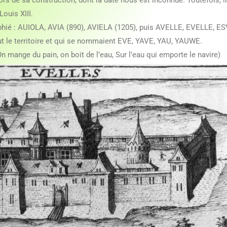
rs de sa construction, dont la date nous est inconnue. Toutefois, il
Louis XIII.
aphié : AUIOLA, AVIA (890), AVIELA (1205), puis AVELLE, EVELLE, E
out le territoire et qui se nommaient EVE, YAVE, YAU, YAUWE.
On mange du pain, on boit de l’eau, Sur l’eau qui emporte le navire)