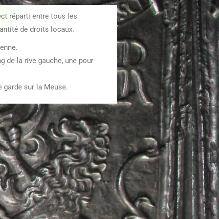
ct réparti entre tous les
uantité de droits locaux.
ienne.
ng de la rive gauche, une pour
de garde sur la Meuse.