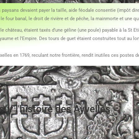
 paysans devaient payer la taille, aide féodale consentie (impôt dire
et le four banal, le droit de rivière et de pêche, la mainmorte et une q
 château, étaient taxés d’une géline (une poule) payable à la St Et
oyaume et l’Empire. Des tours de guet étaient construites tout au lo
elles en 1769, reculant notre frontière, rendit inutiles ces postes 
r l'histoire des Ayvelles