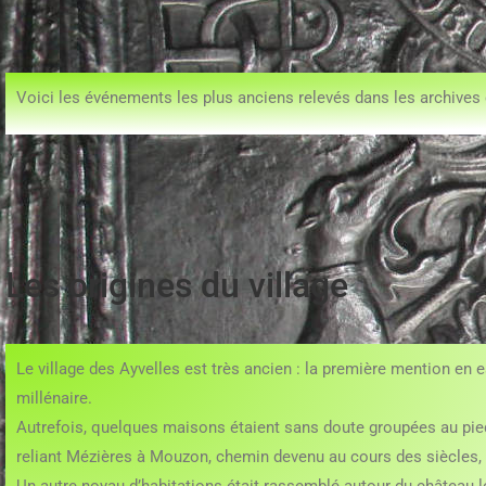
Voici les événements les plus anciens relevés dans les archives co
Les origines du village
Le village des Ayvelles est très ancien : la première mention en
millénaire.
Autrefois, quelques maisons étaient sans doute groupées au pied d
reliant Mézières à Mouzon, chemin devenu au cours des siècles, r