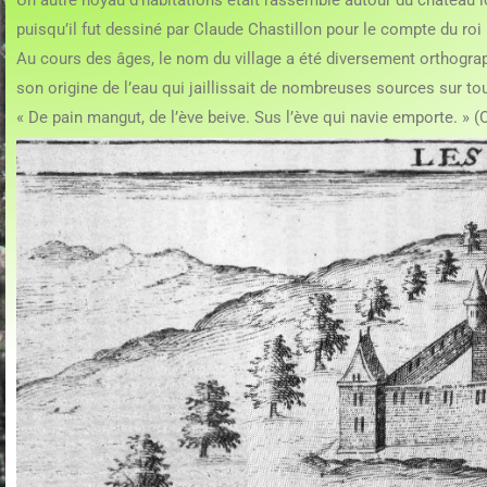
Un autre noyau d’habitations était rassemblé autour du château lo
puisqu’il fut dessiné par Claude Chastillon pour le compte du roi 
Au cours des âges, le nom du village a été diversement orthogr
son origine de l’eau qui jaillissait de nombreuses sources sur t
« De pain mangut, de l’ève beive. Sus l’ève qui navie emporte. » (