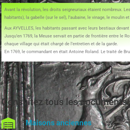
Avant la révolution, les droits seigneuriaux étaient nombreux. Les
habitants), la gabelle (sur le sel), l’aubaine, le vinage, le moulin 
Aux AYVELLES, les habitants passant avec leurs bestiaux devant le
Jusqu’en 1769, la Meuse servait en partie de frontière entre le R
chaque village qui était chargé de l’entretien et de la garde.
En 1769, le commandant en était Antoine Roland. Le traité de Brux
Consultez tous les documents su
Maisons anciennes