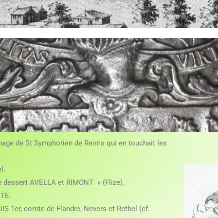
onage de St Symphorien de Reims qui en touchait les
l.
é dessert AVELLA et RIMONT » (Flize).
ITE.
IS 1er, comte de Flandre, Nevers et Rethel (cf.