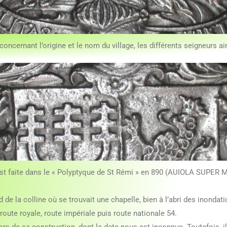
ncernant l’origine et le nom du village, les différents seigneurs ai
 est faite dans le « Polyptyque de St Rémi » en 890 (AUIOLA SUPER 
e la colline où se trouvait une chapelle, bien à l’abri des inondat
oute royale, route impériale puis route nationale 54.