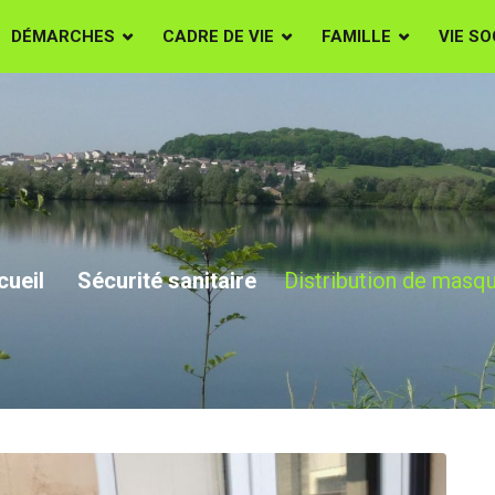
DÉMARCHES
CADRE DE VIE
FAMILLE
VIE SO
stribution de masq
cueil
Sécurité sanitaire
Distribution de masq