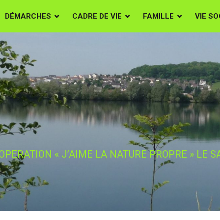
DÉMARCHES
CADRE DE VIE
FAMILLE
VIE SO
 - OPERATION "J'A
LE SAMEDI 7 MARS 
OPERATION « J’AIME LA NATURE PROPRE » LE S